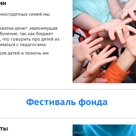
ми
многодетных семей мы  
хватки денег ,малоимущая 
бучение, так как бюджет 
что говорить про детей из 
маться с педагогами. 
ля детей и помочь им 
Фестиваль фонда
нты